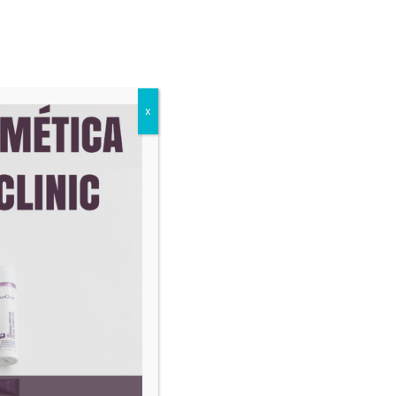
x
Cuidado Integral
Masajes
Contacto
Divinity Clinic Blog