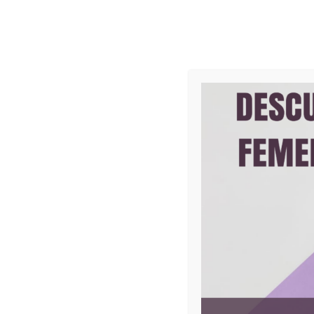
Ir
al
contenido
Portada
Medicina Estética Facial
Medicina 