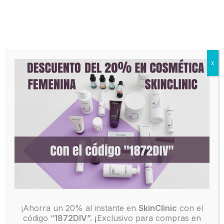
Ir
al
contenido
x
Un innovador concepto médico de belleza .
¡Ahorra un 20% al instante en
SkinClinic
con el
código “
1872DIV”. ¡
Exclusivo para compras en